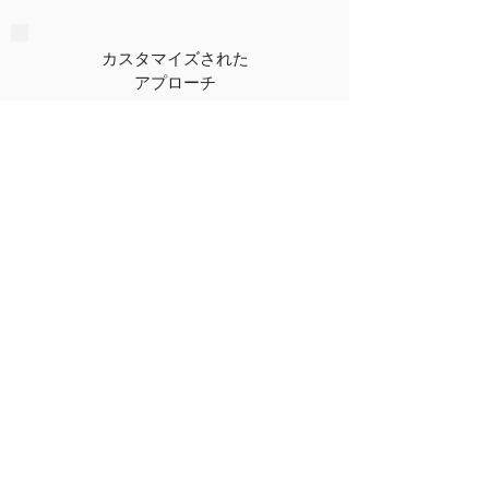
カスタマイズされた
アプローチ
包括的に統合された
ソリューション
専門的な知識を有し
実現に向けて尽力する
チーム