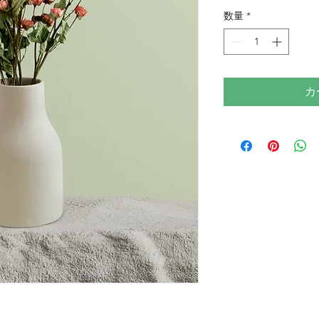
格
数量
*
カ